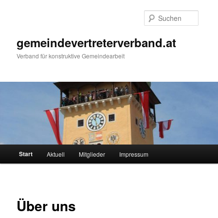
Zum
primären
Suche
Inhalt
springen
gemeindevertreterverband.at
Verband für konstruktive Gemeindearbeit
Hauptmenü
Start
Aktuell
Mitglieder
Impressum
Über uns