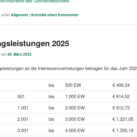
eminarreihe des Gemeindebundes
.
t unter
Allgemein
|
Schreibe einen Kommentar
agsleistungen 2025
ht am
26. März 2025
gsleistungen an die Interessenvertretungen betragen für das Jahr 202
bis
500 EW
€ 406,34
501
bis
1.000 EW
€ 614,52
1.001
bis
2.000 EW
€ 812,73
2.001
bis
3.000 EW
€ 1.221,05
3.001
bis
4.000 EW
€ 1.355,19