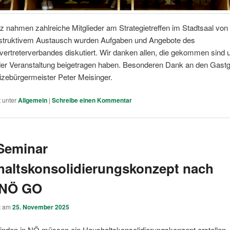
 nahmen zahlreiche Mitglieder am Strategietreffen im Stadtsaal von
konstruktivem Austausch wurden Aufgaben und Angebote des
ertreterverbandes diskutiert. Wir danken allen, die gekommen sind
der Veranstaltung beigetragen haben. Besonderen Dank an den Gast
Vizebürgermeister Peter Meisinger.
t unter
Allgemein
|
Schreibe einen Kommentar
Seminar
altskonsolidierungskonzept nach
 NÖ GO
ht am
25. November 2025
nden in NÖ müssen ein Haushaltskonsolidierungskonzept erstellen