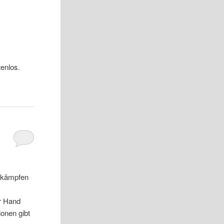
tenlos.
u kämpfen
ur Hand
ionen gibt