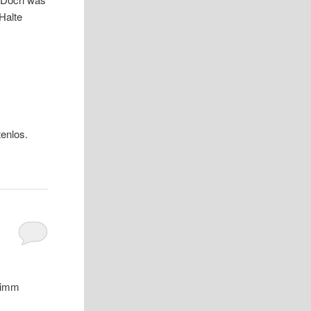
Halte
tenlos.
 Nimm