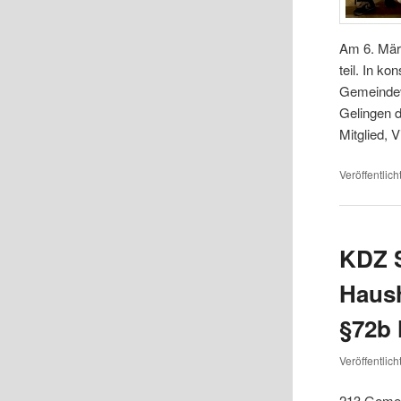
Am 6. März
teil. In 
Gemeindev
Gelingen 
Mitglied, 
Veröffentlich
KDZ 
Haush
§72b
Veröffentlic
213 Gemei