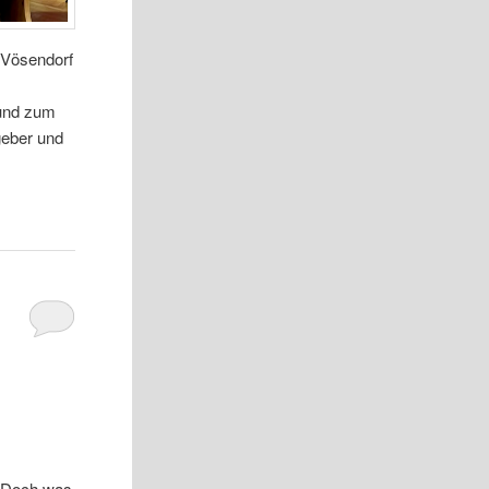
 Vösendorf
 und zum
geber und
. Doch was