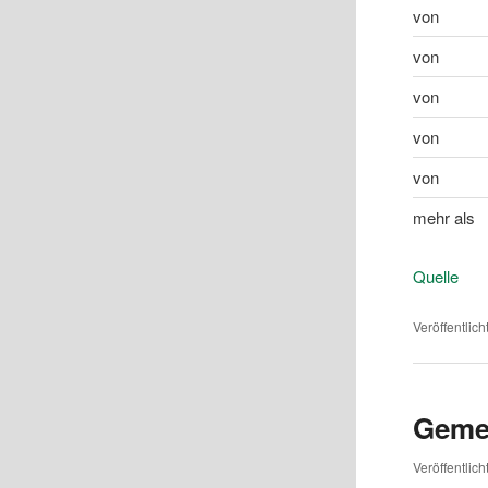
von
von
von
von
von
mehr als
Quelle
Veröffentlich
Geme
Veröffentlic