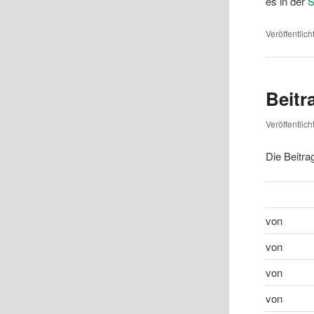
es in der
S
Veröffentlich
Beitr
Veröffentlic
Die Beitra
von
von
von
von