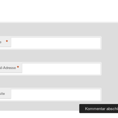
*
e
*
il-Adresse
ite