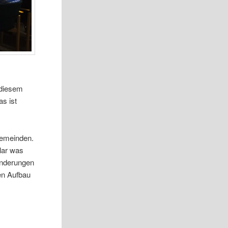
 diesem
s ist
Gemeinden.
lar was
änderungen
en Aufbau