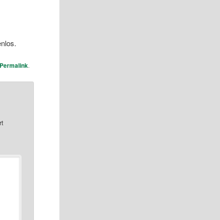
enlos.
Permalink
.
rt