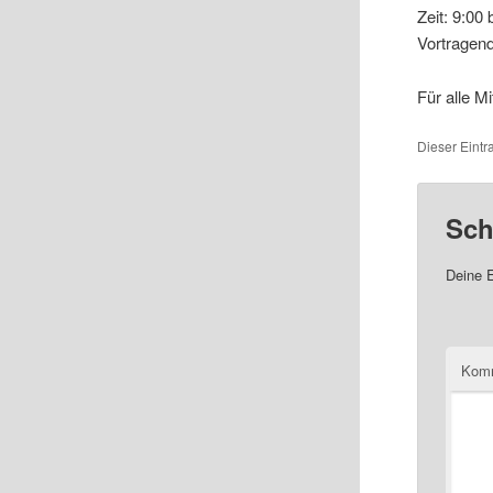
Zeit: 9:00 
Vortragen
Für alle M
Dieser Eint
Sch
Deine E
Kom