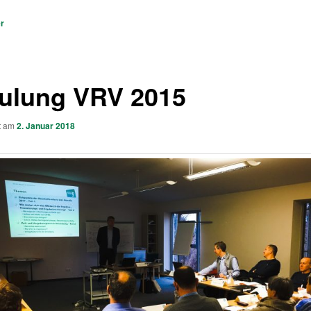
vigation
er
ulung VRV 2015
ht am
2. Januar 2018