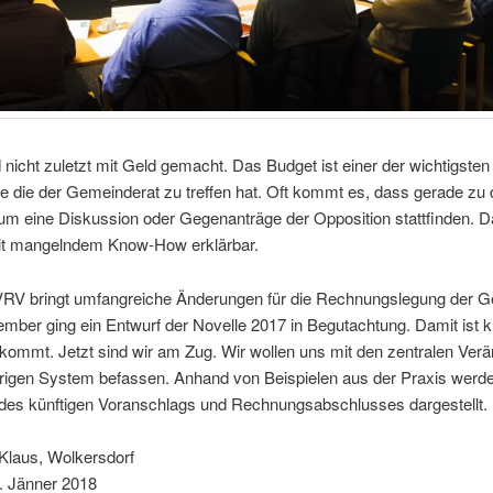
rd nicht zuletzt mit Geld gemacht. Das Budget ist einer der wichtigsten
 die der Gemeinderat zu treffen hat. Oft kommt es, dass gerade zu
m eine Diskussion oder Gegenanträge der Opposition stattfinden. Da
mit mangelndem Know-How erklärbar.
VRV bringt umfangreiche Änderungen für die Rechnungslegung der 
ber ging ein Entwurf der Novelle 2017 in Begutachtung. Damit ist k
kommt. Jetzt sind wir am Zug. Wir wollen uns mit den zentralen Ver
rigen System befassen. Anhand von Beispielen aus der Praxis werd
 des künftigen Voranschlags und Rechnungsabschlusses dargestellt.
 Klaus, Wolkersdorf
. Jänner 2018