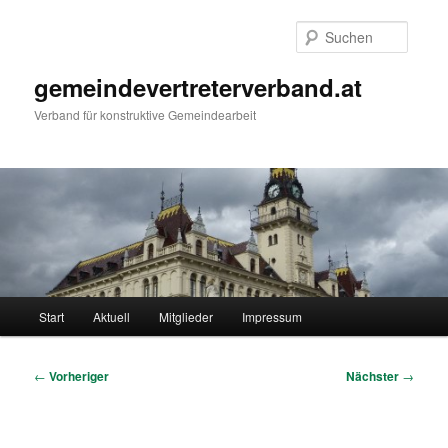
Zum
primären
Suche
Inhalt
springen
gemeindevertreterverband.at
Verband für konstruktive Gemeindearbeit
Hauptmenü
Start
Aktuell
Mitglieder
Impressum
Beitragsnavigation
←
Vorheriger
Nächster
→