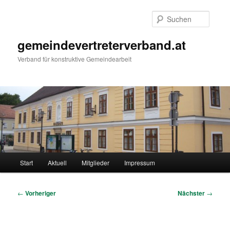
Zum
primären
Suche
Inhalt
springen
gemeindevertreterverband.at
Verband für konstruktive Gemeindearbeit
Hauptmenü
Start
Aktuell
Mitglieder
Impressum
Beitragsnavigation
←
Vorheriger
Nächster
→