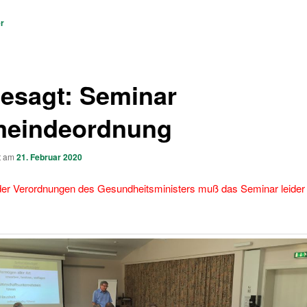
vigation
er
esagt: Seminar
eindeordnung
ht am
21. Februar 2020
der Verordnungen des Gesundheitsministers muß das Seminar leider