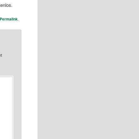
tenlos.
Permalink
.
rt