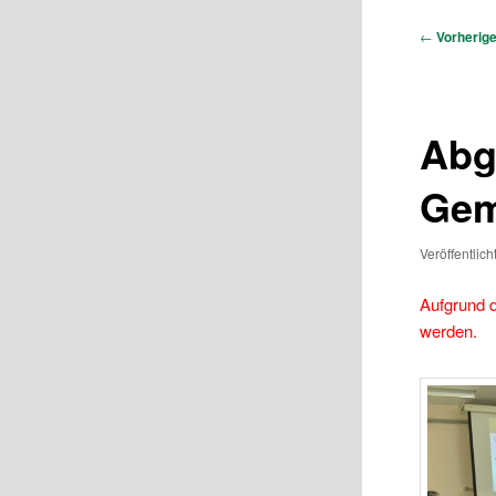
Beitragsna
←
Vorherig
Abg
Gem
Veröffentlic
Aufgrund 
werden.