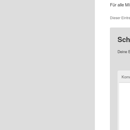
Für alle M
Dieser Eint
Sch
Deine E
Kom