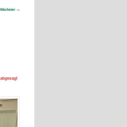
Nächster
→
 abgesagt