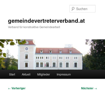
Zum
primären
Suche
Inhalt
springen
gemeindevertreterverband.at
Verband für konstruktive Gemeindearbeit
Hauptmenü
Start
Aktuell
Mitglieder
Impressum
Beitragsnavigation
←
Vorheriger
Nächster
→