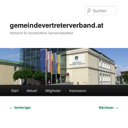
Zum
primären
Suche
Inhalt
springen
gemeindevertreterverband.at
Verband für konstruktive Gemeindearbeit
Hauptmenü
Start
Aktuell
Mitglieder
Impressum
Beitragsnavigation
←
Vorheriger
Nächster
→