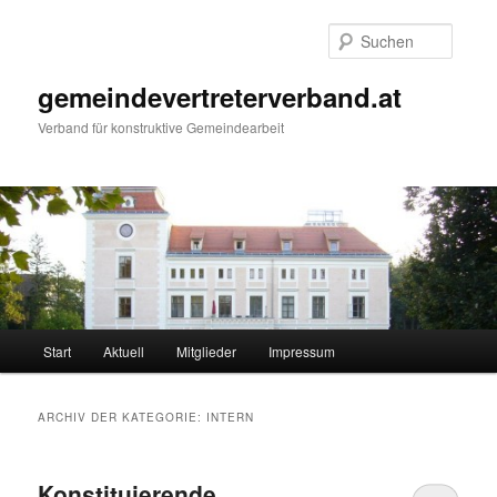
Zum
Zum
primären
sekundären
Suche
Inhalt
Inhalt
springen
springen
gemeindevertreterverband.at
Verband für konstruktive Gemeindearbeit
Hauptmenü
Start
Aktuell
Mitglieder
Impressum
ARCHIV DER KATEGORIE:
INTERN
Konstituierende