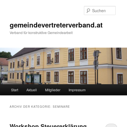
Zum
Zum
primären
sekundären
Suche
Inhalt
Inhalt
springen
springen
gemeindevertreterverband.at
Verband für konstruktive Gemeindearbeit
Hauptmenü
Start
Aktuell
Mitglieder
Impressum
ARCHIV DER KATEGORIE:
SEMINARE
Workshop Steuererklärung